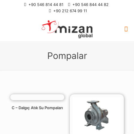
+90 546 814 44 81
+90 546 844 44 82
+90 212 674 99 11
Pompalar
C – Dalgıç Atık Su Pompaları